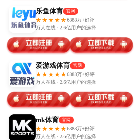
恒大五大关键战役：双杀鲁能 送国安工体赛季首败
体坛周报全媒体原创 恒大夺得2019赛季中超联赛的冠军，
取得了最近9年的第8个中超冠军。在这个对于恒 …
分享
2026-06-06
172
0
意甲