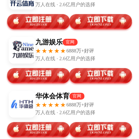
拿29分后13分钟0分！米切尔沮丧离场疑似不满阿
帅：4暂停崩盘不叫
北京时间5月20日，NBA东决G1，骑士客场以104-115被尼
克斯逆转，大比分0-1落后。这场比赛 …
分享
2026-06-07
201
0
意甲