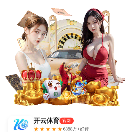
星空体育STAR SPORTS官网
- 中国用户专属下载入口
首页
»
法甲
»
STAR SPORTS下载-广东男篮今日早报！后场双核守卫主场，高层上下激励球员，主场再次呈现黄色海洋
法甲
STAR SPORTS下载-广东男篮今日早
报！后场双核守卫主场，高层上下激励
球员，主场再次呈现黄色海洋
分享
2026-05-12
150
0
今天晚上广东男篮将会在主场迎战北京男篮，这场比赛
赢了就将系列赛拖进最后一战，输了的话广东男篮本个
赛季所有比赛就都将结束了，所以这场比赛已经把广东